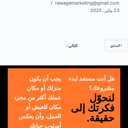
rawagemarketing@gmail.com
23 يناير، 2025
التالي
السابق
هل أنت مستعد لبدء
يجب أن يكون
مشروعك؟
منزلك أو مكان
لنحوّل
عملك أكثر من مجرد
فكرتك إلى
مكان للعيش أو
حقيقة.
العمل، وأن يعكس
أسلوب حياتك