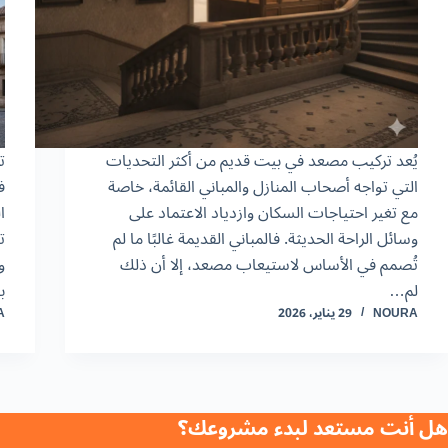
يُعد تركيب مصعد في بيت قديم من أكثر التحديات
ت
التي تواجه أصحاب المنازل والمباني القائمة، خاصة
ف
مع تغير احتياجات السكان وازدياد الاعتماد على
ا
وسائل الراحة الحديثة. فالمباني القديمة غالبًا ما لم
ت
تُصمم في الأساس لاستيعاب مصعد، إلا أن ذلك
و
لم…
ب
NOURA
29 يناير، 2026
A
هل أنت مستعد لبدء مشروعك؟