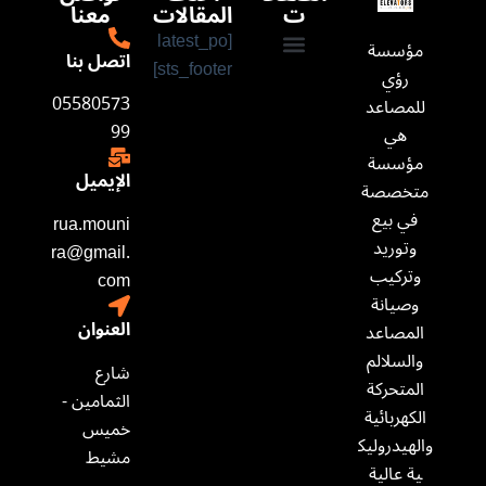
ت
المقالات
معنا
[latest_po
مؤسسة
اتصل بنا
sts_footer]
رؤي
من نحن
تواصل معنا
05580573
للمصاعد
99
هي
مؤسسة
الإيميل
متخصصة
في بيع
rua.mouni
وتوريد
ra@gmail.
وتركيب
com​
وصيانة
العنوان
المصاعد
والسلالم
شارع
المتحركة
الثمامين -
الكهربائية
خميس
والهيدروليك
مشيط
ية عالية