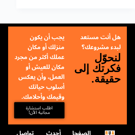
هل أنت مستعد
يجب أن يكون
لبدء مشروعك؟
منزلك أو مكان
عملك أكثر من مجرد
لنحوّل
مكان للعيش أو
فكرتك إلى
العمل، وأن يعكس
حقيقة.
أسلوب حياتك
وقيمك وأحلامك.
اطلب استشارة
مجانية الآن!
الصفحا
أحدث
تواصل