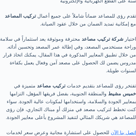
سنة على القطع الكهربائية والإلكترونية
تقدم رؤى للمصاعد ضماناً شاملاً على جميع أعمال
تركيب
المصاعد
مع إمكانية تمديد الضمان من خلال عقود الصيانة.
اختيار
شركة
تركيب
مصاعد
محترفة وموثوقة يعد استثماراً في سلامة
وراحة مستخدمي المصعد، وفي إطالة عمر المصعد وتحسين أدائه.
من خلال تطبيق المعايير المذكورة في هذا المقال، يمكنك اتخاذ قرار
مدروس يضمن لك الحصول على مصعد آمن وفعال يعمل بكفاءة
لسنوات طويلة.
تفتخر رؤى للمصاعد بتقديم خدمات
تركيب
مصاعد
متميزة في
خميس
مشيط
والمنطقة الجنوبية، بفضل فريقها المؤهل، التزامها
بمعايير الجودة والسلامة، واستخدامها لمكونات عالية الجودة. سواء
كنت تخطط لتركيب مصعد في منزلك أو مبناك التجاري، فإن رؤى
للمصاعد هي شريكك المثالي لتنفيذ المشروع بأعلى معايير الجودة.
اتصل بنا الآن
للحصول على استشارة مجانية وعرض سعر لخدمات