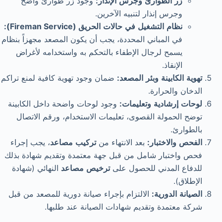
زر
الطوارئ
وجرس
الإنذار
:
وجود زر طوارئ واضح
وجرس إنذار لتنبيه الآخرين.
نظام
التشغيل
في
حالات
الحريق
(Fireman Service):
في المباني المحددة، يجب أن يكون المصعد مجهزاً بنظام
يسمح لرجال الإطفاء بالتحكم به واستخدامه لأغراض
الإنقاذ.
تهوية
الكابينة
وبئر
المصعد
:
ضمان وجود تهوية كافية لمنع تراكم
الدخان والحرارة.
لوحات
إرشادية
وتعليمات
:
وجود لوحات واضحة داخل الكابينة
توضح الحمولة القصوى، تعليمات الاستخدام، ورقم الاتصال
بالطوارئ.
الفحص
والاختبار
:
بعد الانتهاء من
تركيب
مصاعد
، يجب إجراء
فحص واختبار شامل من قبل جهة معتمدة وتقديم شهادة بذلك
للدفاع المدني للحصول على
ترخيص
مصاعد
النهائي (شهادة
الإطلاق).
الصيانة
الدورية
:
الالتزام بإجراء صيانة دورية للمصعد من قبل
شركة معتمدة وتقديم شهادات الصيانة عند طلبها.