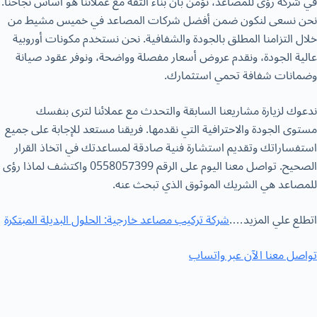
في شركة رؤى للمصاعد، نؤمن بأن بناء الثقة مع عملائنا هو أساس نجاحنا.
نحن نسعى لنكون ضمن أفضل شركات المصاعد في خميس مشيط من
خلال التزامنا المطلق بالجودة والشفافية. نحن نستخدم مكونات أوروبية
عالية الجودة، ونقدم عروض أسعار مفصلة وواضحة، ونوفر عقود صيانة
وضمانات شفافة تحمي استثمارك.
ندعوك لزيارة مشاريعنا السابقة والتحدث مع عملائنا لترى بنفسك
مستوى الجودة والاحترافية التي نقدمها. فريقنا مستعد للإجابة على جميع
استفساراتك وتقديم استشارة فنية صادقة لمساعدتك في اتخاذ القرار
الصحيح. تواصل معنا اليوم على الرقم 0558057399 واكتشف لماذا رؤى
للمصاعد هي الشريك الموثوق الذي تبحث عنه.
اتطلع علي المزيد….
شركة تركيب مصاعد خارجية: الحلول البديلة المبتكرة
تواصل معنا الآن عبر وات
ساب