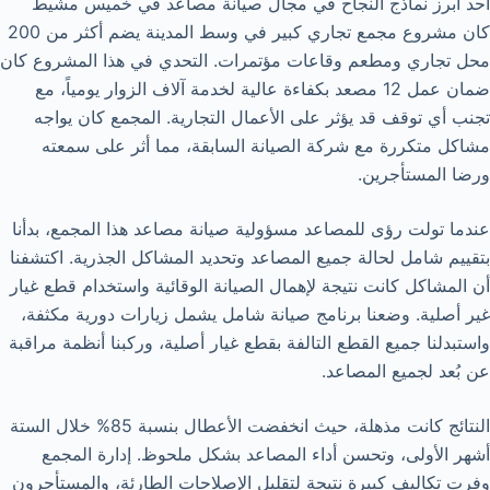
أحد أبرز نماذج النجاح في مجال صيانة مصاعد في خميس مشيط
كان مشروع مجمع تجاري كبير في وسط المدينة يضم أكثر من 200
محل تجاري ومطعم وقاعات مؤتمرات. التحدي في هذا المشروع كان
ضمان عمل 12 مصعد بكفاءة عالية لخدمة آلاف الزوار يومياً، مع
تجنب أي توقف قد يؤثر على الأعمال التجارية. المجمع كان يواجه
مشاكل متكررة مع شركة الصيانة السابقة، مما أثر على سمعته
ورضا المستأجرين.
عندما تولت رؤى للمصاعد مسؤولية صيانة مصاعد هذا المجمع، بدأنا
بتقييم شامل لحالة جميع المصاعد وتحديد المشاكل الجذرية. اكتشفنا
أن المشاكل كانت نتيجة لإهمال الصيانة الوقائية واستخدام قطع غيار
غير أصلية. وضعنا برنامج صيانة شامل يشمل زيارات دورية مكثفة،
واستبدلنا جميع القطع التالفة بقطع غيار أصلية، وركبنا أنظمة مراقبة
عن بُعد لجميع المصاعد.
النتائج كانت مذهلة، حيث انخفضت الأعطال بنسبة 85% خلال الستة
أشهر الأولى، وتحسن أداء المصاعد بشكل ملحوظ. إدارة المجمع
وفرت تكاليف كبيرة نتيجة لتقليل الإصلاحات الطارئة، والمستأجرون