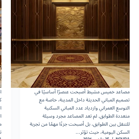
مصاعد خميس مشيط أصبحت عنصرًا أساسيًا في
ا
تصميم المباني الحديثة داخل المدينة، خاصة مع
ك
التوسع العمراني وازدياد عدد المباني السكنية
ا
متعددة الطوابق. لم تعد المصاعد مجرد وسيلة
ا
للتنقل بين الطوابق، بل أصبحت جزءًا مهمًا من تجربة
م
السكن اليومية، حيث تؤثر…
ت