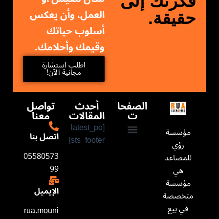
فكرتك إلى
العمل، وأن يعكس
حقيقة.
أسلوب حياتك
وقيمك وأحلامك.
اطلب استشارة
مجانية الآن!
الصفحا
أحدث
تواصل
ت
المقالات
معنا
[latest_po
مؤسسة
اتصل بنا
sts_footer]
رؤي
من نحن
تواصل معنا
05580573
للمصاعد
99
هي
مؤسسة
الإيميل
متخصصة
في بيع
rua.mouni